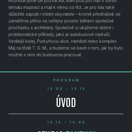
Rozhodli jsme se pozvat lidi, kteří jsou pro nás v tomto
tématu inspirací a mají k němu co říct. Je pro nás také
důležité zapojit i místní obyvatele – kromě přednášek se
zaměříme přímo na veřejný prostor během společné
procházky s architekty. Společně si ukážeme dobré i
problematické příklady, jako je autobusové nádraží,
Vedlejší kolej, Purkyňova ulice, náměstí nebo komplex
Máj na třídě T. G. M., a budeme se bavit o tom, jak by bylo
možné s nimi do budoucna pracovat.
PROGRAM
13.00 - 13.15
ÚVOD
13.15 - 14.00